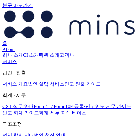
본문 바로가기
홈
About
회사 소개
CI 소개
팀원 소개
고객사
서비스
법인 · 진출
서비스 개요
법인 설립 서비스
인도 진출 가이드
회계 · 세무
GST 실무 안내
Form 41 / Form 10F 등록·신고
인도 세무 가이드
인도 회계 가이드
회계·세무 지식 베이스
구조조정
법인 합병 안내
법인 청산 안내