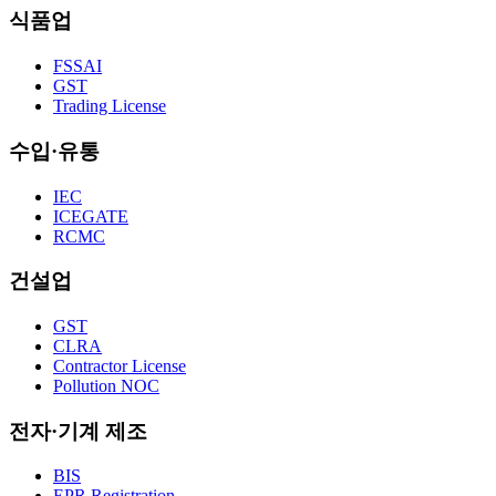
식품업
FSSAI
GST
Trading License
수입·유통
IEC
ICEGATE
RCMC
건설업
GST
CLRA
Contractor License
Pollution NOC
전자·기계 제조
BIS
EPR Registration