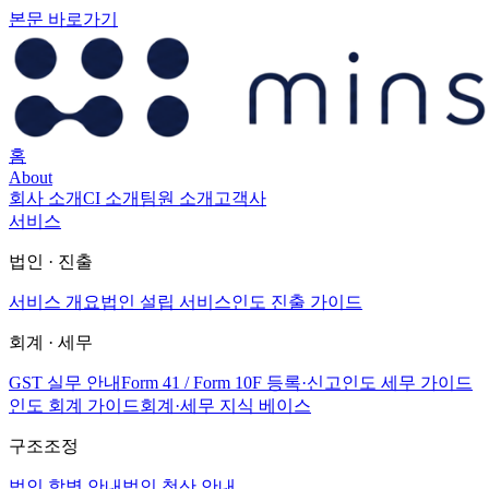
본문 바로가기
홈
About
회사 소개
CI 소개
팀원 소개
고객사
서비스
법인 · 진출
서비스 개요
법인 설립 서비스
인도 진출 가이드
회계 · 세무
GST 실무 안내
Form 41 / Form 10F 등록·신고
인도 세무 가이드
인도 회계 가이드
회계·세무 지식 베이스
구조조정
법인 합병 안내
법인 청산 안내