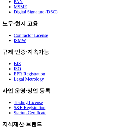
PAN
MSME
Digital Signature (DSC)
노무·현지 고용
Contractor License
ISMW
규제·인증·지속가능
BIS
ISO
EPR Registration
Legal Metrology
사업 운영·상업 등록
Trading License
S&E Registration
Startup Certificate
지식재산·브랜드