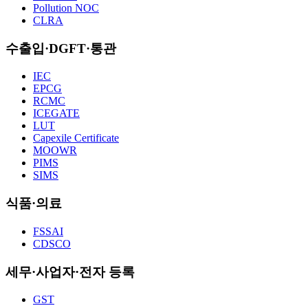
Pollution NOC
CLRA
수출입·DGFT·통관
IEC
EPCG
RCMC
ICEGATE
LUT
Capexile Certificate
MOOWR
PIMS
SIMS
식품·의료
FSSAI
CDSCO
세무·사업자·전자 등록
GST