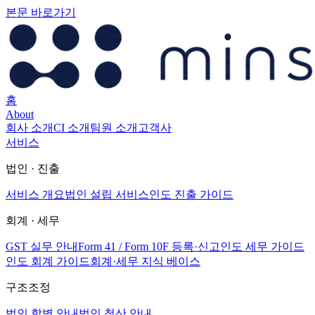
본문 바로가기
홈
About
회사 소개
CI 소개
팀원 소개
고객사
서비스
법인 · 진출
서비스 개요
법인 설립 서비스
인도 진출 가이드
회계 · 세무
GST 실무 안내
Form 41 / Form 10F 등록·신고
인도 세무 가이드
인도 회계 가이드
회계·세무 지식 베이스
구조조정
법인 합병 안내
법인 청산 안내