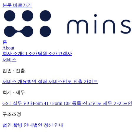
본문 바로가기
홈
About
회사 소개
CI 소개
팀원 소개
고객사
서비스
법인 · 진출
서비스 개요
법인 설립 서비스
인도 진출 가이드
회계 · 세무
GST 실무 안내
Form 41 / Form 10F 등록·신고
인도 세무 가이드
인
구조조정
법인 합병 안내
법인 청산 안내