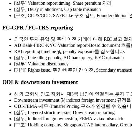
[실무]
Valuation report timing, Share premium 처리
[실무]
Delay in allotment, Cap table mismatch
[구조] CCPS/CCD, SAFE-like 구조 검토, Founder dilution
FC-GPR / FC-TRS reporting
외국인 투자 유입 및 주식 이전 거래에 대해 RBI 보고 절
AD Bank·FIRC·KYC·Valuation report·Board documen
RBI reporting timeline 및 penalty exposure를 검토합니다.
[실무]
Late filing penalty, AD bank query, KYC mismatch
[실무]
Valuation discrepancy
[거래] Rights issue, 주민/비주민 간 이전, Secondary transac
ODI & downstream investment
해외 모회사·인도 자회사·제3국 법인이 연결되는 투자 구
Downstream investment 및 indirect foreign investme
ODI·FEMA·세무·Transfer Pricing 구조가 연결될 수 있습니
[실무]
Layered structure issue, Downstream reporting
[실무]
Indirect foreign ownership, FEMA vs tax mismatch
[구조] Holding company, Singapore/UAE intermediary, Group r