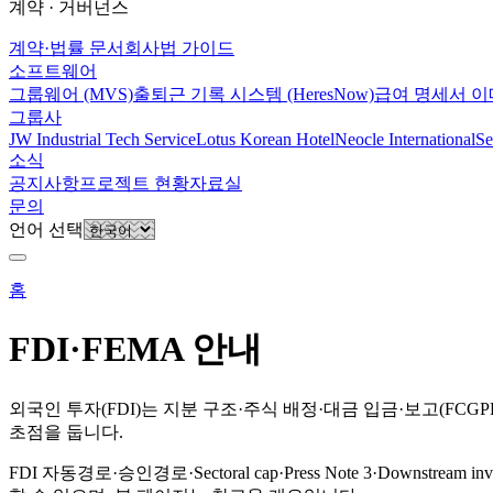
계약 · 거버넌스
계약·법률 문서
회사법 가이드
소프트웨어
그룹웨어 (MVS)
출퇴근 기록 시스템 (HeresNow)
급여 명세서 이
그룹사
JW Industrial Tech Service
Lotus Korean Hotel
Neocle International
Se
소식
공지사항
프로젝트 현황
자료실
문의
언어 선택
홈
FDI·FEMA 안내
외국인 투자(FDI)는 지분 구조·주식 배정·대금 입금·보고(FCGP
초점을 둡니다.
FDI 자동경로·승인경로·Sectoral cap·Press Note 3·Dow