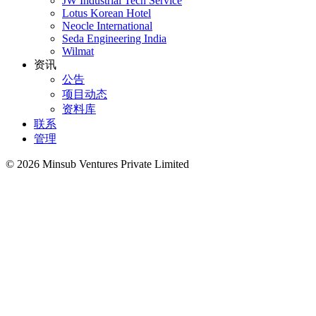
JW Industrial Tech Service
Lotus Korean Hotel
Neocle International
Seda Engineering India
Wilmat
资讯
公告
项目动态
资料库
联系
管理
©
2026
Minsub Ventures Private Limited