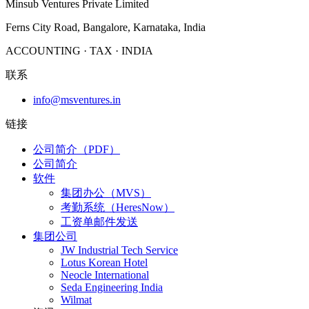
Minsub Ventures Private Limited
Ferns City Road, Bangalore, Karnataka, India
ACCOUNTING · TAX · INDIA
联系
info@msventures.in
链接
公司简介（PDF）
公司简介
软件
集团办公（MVS）
考勤系统（HeresNow）
工资单邮件发送
集团公司
JW Industrial Tech Service
Lotus Korean Hotel
Neocle International
Seda Engineering India
Wilmat