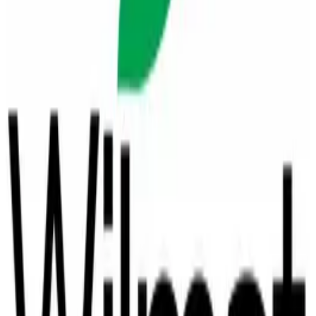
度供货并提供售后。
页面顶部 PDF 为 2022 年 12 月版英文产品目录（型号、验
证、安装、对比与案例）。最新规格请以 wilmat.in 或联系我
方为准。
HIGHLIGHTS
要点
ANAB、IAF、TRA 及 KS Q ISO 9001:2015 质量管理
嵌入式（Recessed）与表面式（Surface）等定制入口方
案
控尘、防滑防摔、外观与清洁成本优化
铝底座、尼龙毯面、EPDM 等耐久耐候
卡式结构便于局部更换与卷起清洁
印度本地供货与售后
MAJOR CUSTOMERS
主要客户