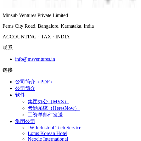
集团公司
公司介绍
Minsub Ventures Private Limited
Ferns City Road, Bangalore, Karnataka, India
ACCOUNTING · TAX · INDIA
联系
info@msventures.in
链接
公司简介（PDF）
公司简介
软件
集团办公（MVS）
考勤系统（HeresNow）
工资单邮件发送
集团公司
JW Industrial Tech Service
Lotus Korean Hotel
Neocle International