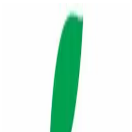
快速链接
网站
业务介绍 PDF
ABOUT
简介
Wilmat 是建筑入口用的高端地垫（Entrance Matting）系统，依
托韩国 Ecosys 的研发，过滤鞋底尘土以保持室内清洁并降低
滑倒风险，可选配色与纹理以配合大理石、瓷砖等饰面。
具备国际认可（如 ANAB、ANSI National Accreditation
Board）、IAF、TRA 及符合 KS Q ISO 9001:2015 的质量管
理；耐用、环保材料有助于可持续运营。
铝型材搭配尼龙毯面、EPDM 等，兼顾耐久与耐候，并采用
可回收组件。卡式结构可局部更换；卷起地垫便于清理框架下
积尘。适用于室内外及过渡区，湿鞋亦可排水，外观与使用体
验更持久。
适合商场、酒店、医院、学校及装配厂等高流量出入口。在印