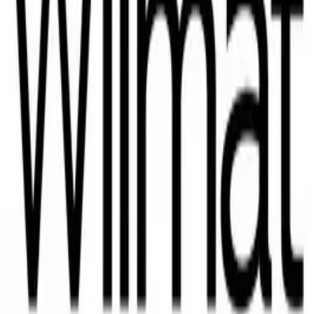
Kempegowda International Airport
Embassy Group
DLF Mall
Sheraton Grand Hotel
Hilton Hotel Convention Center
—
Lido Mall, MG Road
Kia Motors India
Brigade Group
Hyatt
Kia Motors Showroom
Marriott Hotel
Prestige Group
返回集团公司列表，或继续查看公司简介。